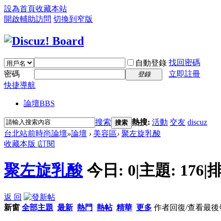
設為首頁
收藏本站
開啟輔助訪問
切換到窄版
找回密碼
自動登錄
密碼
立即註冊
登錄
快捷導航
論壇
BBS
搜索
熱搜:
活動
交友
discuz
搜索
台北站前時尚論壇
»
論壇
›
美容區
›
聚左旋乳酸
收藏本版
|
訂閱
聚左旋乳酸
今日:
0
|
主題:
176
|
排
返 回
新窗
全部主題
最新
熱門
熱帖
精華
更多
作者
回復/查看
最後