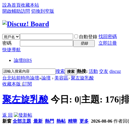
設為首頁
收藏本站
開啟輔助訪問
切換到窄版
找回密碼
自動登錄
密碼
立即註冊
登錄
快捷導航
論壇
BBS
搜索
熱搜:
活動
交友
discuz
搜索
台北站前時尚論壇
»
論壇
›
美容區
›
聚左旋乳酸
收藏本版
|
訂閱
聚左旋乳酸
今日:
0
|
主題:
176
|
排
返 回
新窗
全部主題
最新
熱門
熱帖
精華
更多
2026-08-06
作者
回