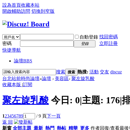
設為首頁
收藏本站
開啟輔助訪問
切換到窄版
找回密碼
自動登錄
密碼
立即註冊
登錄
快捷導航
論壇
BBS
搜索
熱搜:
活動
交友
discuz
搜索
台北站前時尚論壇
»
論壇
›
美容區
›
聚左旋乳酸
收藏本版
|
訂閱
聚左旋乳酸
今日:
0
|
主題:
176
|
排
1
2
3
4
5
6
7
8
9
/ 9 頁
下一頁
返 回
新窗
全部主題
最新
熱門
熱帖
精華
更多
作者
回復/查看
最後