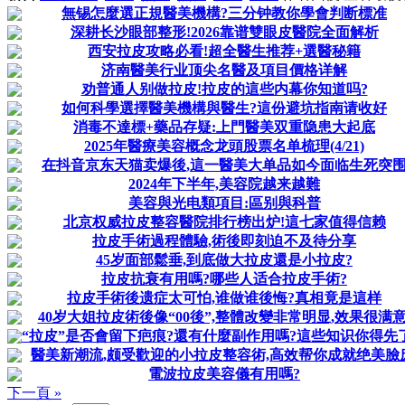
無锡怎麼選正規醫美機構?三分钟教你學會判断標准
深耕长沙眼部整形!2026靠谱雙眼皮醫院全面解析
西安拉皮攻略必看!超全醫生推荐+選醫秘籍
济南醫美行业顶尖名醫及項目價格详解
劝普通人别做拉皮!拉皮的這些内幕你知道吗?
如何科學選擇醫美機構與醫生?這份避坑指南请收好
消毒不達標+藥品存疑:上門醫美双重隐患大起底
2025年醫療美容概念龙頭股票名单梳理(4/21)
在抖音京东天猫卖爆後,這一醫美大单品如今面临生死突
2024年下半年,美容院越来越難
美容與光电類項目:區别與科普
北京权威拉皮整容醫院排行榜出炉!這七家值得信赖
拉皮手術過程體驗,術後即刻迫不及待分享
45岁面部鬆垂,到底做大拉皮還是小拉皮?
拉皮抗衰有用嗎?哪些人适合拉皮手術?
拉皮手術後遗症太可怕,谁做谁後悔?真相竟是這样
40岁大姐拉皮術後像“00後”,整體改變非常明显,效果很满意
“拉皮”是否會留下疤痕?還有什麼副作用嗎?這些知识你得先
醫美新潮流,颇受歡迎的小拉皮整容術,高效帮你成就绝美臉庞
電波拉皮美容儀有用嗎?
下一頁 »