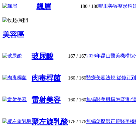
飄眉
哪里美容整形科好從
180
/ 180
美容區
玻尿酸
2026年昆山醫美機構综合评
167
/ 167
肉毒桿菌
醫療美容法規:從修订到监
160
/ 160
雷射美容
無锡醫美機構怎麼選?這份
160
/ 160
聚左旋乳酸
無锡怎麼選正規醫美機構?
176
/ 176