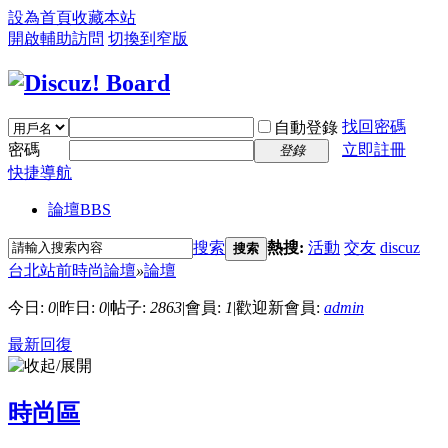
設為首頁
收藏本站
開啟輔助訪問
切換到窄版
找回密碼
自動登錄
密碼
立即註冊
登錄
快捷導航
論壇
BBS
搜索
熱搜:
活動
交友
discuz
搜索
台北站前時尚論壇
»
論壇
今日:
0
|
昨日:
0
|
帖子:
2863
|
會員:
1
|
歡迎新會員:
admin
最新回復
時尚區