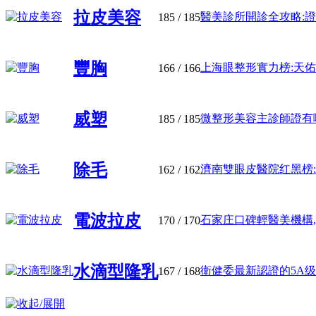
拉皮美容
醫美診所開診全攻略:證件
185
/ 185
豐胸
上海眼整形實力榜:天佑醫
166
/ 166
威塑
微整形美容主診師證有哪几
185
/ 185
除毛
濟南雙眼皮醫院红黑榜:濟
162
/ 162
電波拉皮
石家庄口碑輕醫美機構,可闭
170
/ 170
水滴型隆乳
衛健委最新認證的5A级醫
167
/ 168