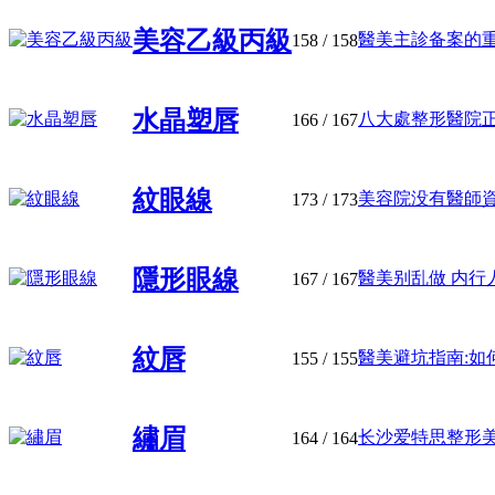
美容乙級丙級
醫美主診备案的重要
158
/ 158
水晶塑唇
八大處整形醫院正規
166
/ 167
紋眼線
美容院没有醫師資格
173
/ 173
隱形眼線
醫美别乱做 内行人3
167
/ 167
紋唇
醫美避坑指南:如何
155
/ 155
繡眉
长沙爱特思整形美容
164
/ 164