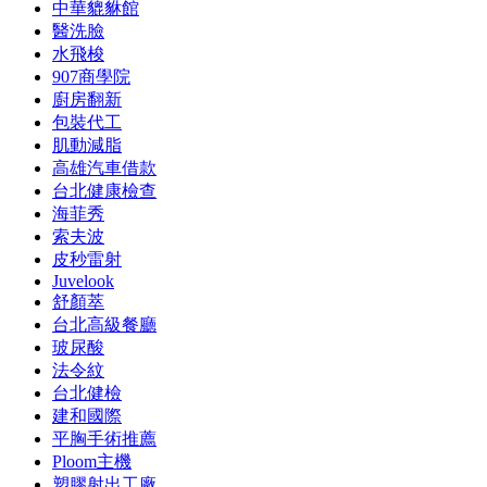
中華貔貅館
醫洗臉
水飛梭
907商學院
廚房翻新
包裝代工
肌動減脂
高雄汽車借款
台北健康檢查
海菲秀
索夫波
皮秒雷射
Juvelook
舒顏萃
台北高級餐廳
玻尿酸
法令紋
台北健檢
建和國際
平胸手術推薦
Ploom主機
塑膠射出工廠