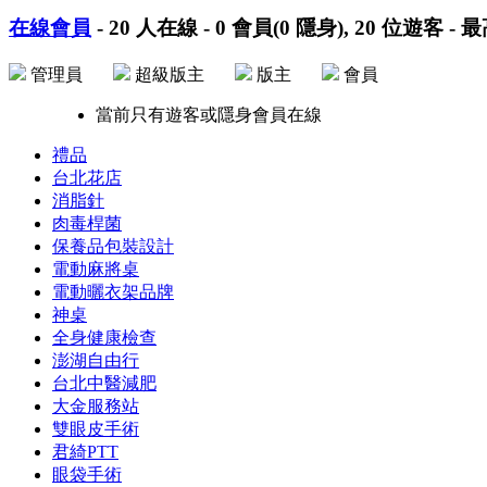
在線會員
-
20
人在線 -
0
會員(
0
隱身),
20
位遊客 - 
管理員
超級版主
版主
會員
當前只有遊客或隱身會員在線
禮品
台北花店
消脂針
肉毒桿菌
保養品包裝設計
電動麻將桌
電動曬衣架品牌
神桌
全身健康檢查
澎湖自由行
台北中醫減肥
大金服務站
雙眼皮手術
君綺PTT
眼袋手術