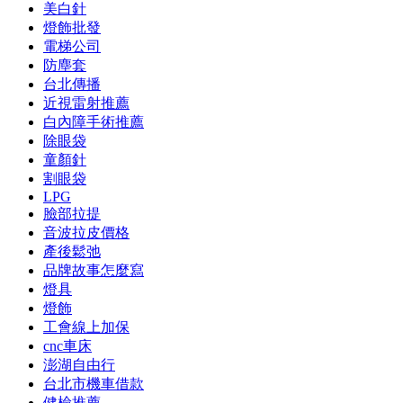
美白針
燈飾批發
電梯公司
防塵套
台北傳播
近視雷射推薦
白內障手術推薦
除眼袋
童顏針
割眼袋
LPG
臉部拉提
音波拉皮價格
產後鬆弛
品牌故事怎麼寫
燈具
燈飾
工會線上加保
cnc車床
澎湖自由行
台北市機車借款
健檢推薦