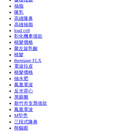
抽脂
隆乳
高雄隆鼻
高雄抽脂
load cell
彰化機車借款
植髮價格
聚左旋乳酸
植髮
thermage FLX
電波拉皮
植髮價格
抽水肥
鳳凰電波
反光背心
黑眼圈
新竹市支票借款
鳳凰電波
M型禿
三段式隆鼻
熊貓眼