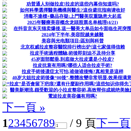
劝普通人别做拉皮!拉皮的這些内幕你知道吗?
如何科學選擇醫美機構與醫生?這份避坑指南请收好
消毒不達標+藥品存疑:上門醫美双重隐患大起底
2025年醫療美容概念龙頭股票名单梳理(4/21)
在抖音京东天猫卖爆後,這一醫美大单品如今面临生死突
2024年下半年,美容院越来越難
美容與光电類項目:區别與科普
北京权威拉皮整容醫院排行榜出炉!這七家值得信赖
拉皮手術過程體驗,術後即刻迫不及待分享
45岁面部鬆垂,到底做大拉皮還是小拉皮?
拉皮抗衰有用嗎?哪些人适合拉皮手術?
拉皮手術後遗症太可怕,谁做谁後悔?真相竟是這样
40岁大姐拉皮術後像“00後”,整體改變非常明显,效果很满意
“拉皮”是否會留下疤痕?還有什麼副作用嗎?這些知识你得先
醫美新潮流,颇受歡迎的小拉皮整容術,高效帮你成就绝美臉庞
電波拉皮美容儀有用嗎?
下一頁 »
1
2
3
4
5
6
7
8
9
/ 9 頁
下一頁