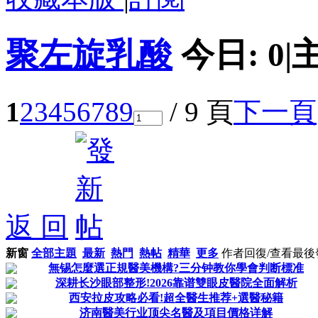
聚左旋乳酸
今日:
0
|
1
2
3
4
5
6
7
8
9
/ 9 頁
下一頁
返 回
新窗
全部主題
最新
熱門
熱帖
精華
更多
作者
回復/查看
最後
無锡怎麼選正規醫美機構?三分钟教你學會判断標准
深耕长沙眼部整形!2026靠谱雙眼皮醫院全面解析
西安拉皮攻略必看!超全醫生推荐+選醫秘籍
济南醫美行业顶尖名醫及項目價格详解