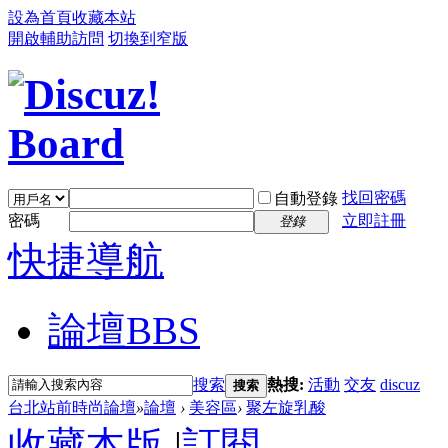
設為首頁
收藏本站
開啟輔助訪問
切換到窄版
找回密碼
自動登錄
密碼
立即註冊
登錄
快捷導航
論壇
BBS
搜索
熱搜:
活動
交友
discuz
搜索
台北站前時尚論壇
»
論壇
›
美容區
›
聚左旋乳酸
收藏本版
|
訂閱