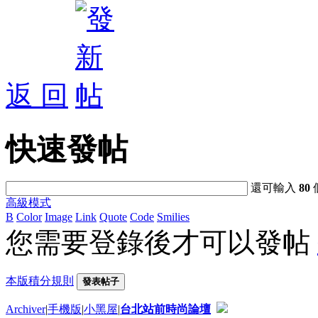
返 回
快速發帖
還可輸入
80
高級模式
B
Color
Image
Link
Quote
Code
Smilies
您需要登錄後才可以發帖
本版積分規則
發表帖子
Archiver
|
手機版
|
小黑屋
|
台北站前時尚論壇