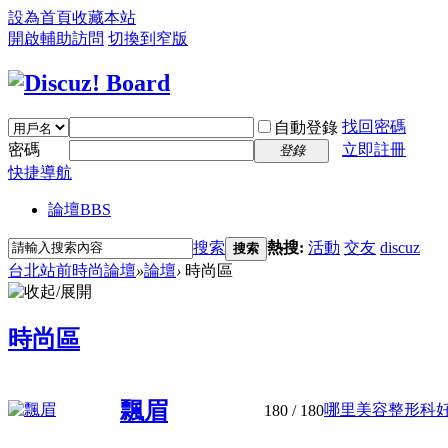
設為首頁
收藏本站
開啟輔助訪問
切換到窄版
找回密碼
自動登錄
密碼
立即註冊
登錄
快捷導航
論壇
BBS
搜索
熱搜:
活動
交友
discuz
搜索
台北站前時尚論壇
»
論壇
›
時尚區
時尚區
飄眉
哪里美容整形科好從
180
/ 180