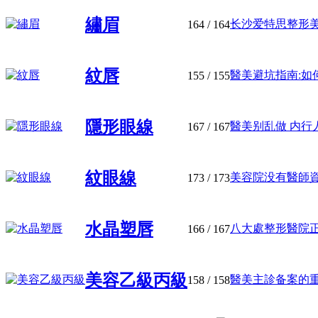
繡眉
长沙爱特思整形美容
164
/ 164
紋唇
醫美避坑指南:如何
155
/ 155
隱形眼線
醫美别乱做 内行人3
167
/ 167
紋眼線
美容院没有醫師資格
173
/ 173
水晶塑唇
八大處整形醫院正規
166
/ 167
美容乙級丙級
醫美主診备案的重要
158
/ 158