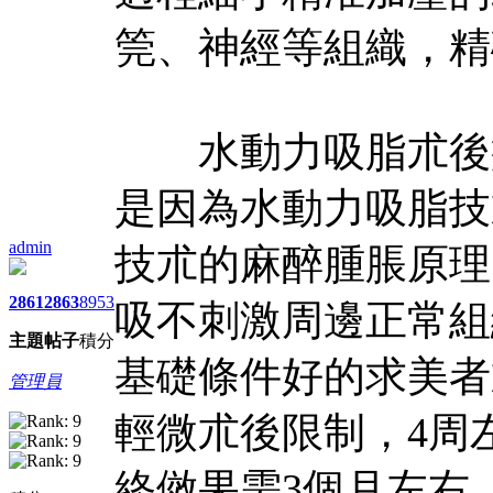
筦、神經等組織，精
水動力吸脂朮後病
是因為水動力吸脂技
admin
技朮的麻醉腫脹原理
2861
2863
8953
吸不刺激周邊正常組
主題
帖子
積分
基礎條件好的求美者
管理員
輕微朮後限制，4周
終傚果需3個月左右