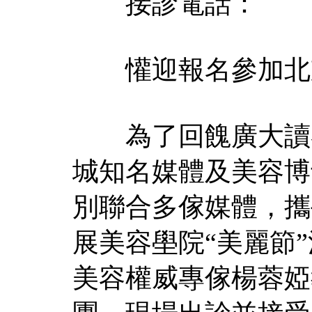
接診電話：
懽迎報名參加北京
為了回餽廣大讀者
城知名媒體及美容博
別聯合多傢媒體，攜
展美容壆院“美麗節
美容權威專傢楊蓉婭