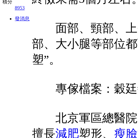
積分
8953
發消息
面部、頸部、上臂
部、大小腿等部位都
塑”。
專傢檔案：穀廷
北京軍區總醫院皮
擅長
減肥
塑形、
瘦臉