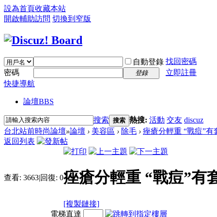
設為首頁
收藏本站
開啟輔助訪問
切換到窄版
找回密碼
自動登錄
密碼
立即註冊
登錄
快捷導航
論壇
BBS
搜索
熱搜:
活動
交友
discuz
搜索
台北站前時尚論壇
»
論壇
›
美容區
›
除毛
›
痤瘡分輕重 “戰痘”有套
返回列表
痤瘡分輕重 “戰痘”有套
查看:
3663
|
回復:
0
[複製鏈接]
電梯直達