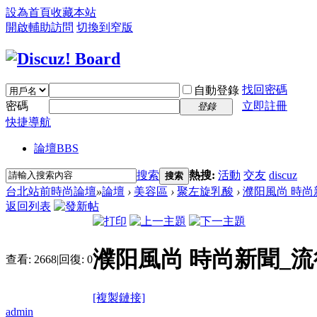
設為首頁
收藏本站
開啟輔助訪問
切換到窄版
找回密碼
自動登錄
密碼
立即註冊
登錄
快捷導航
論壇
BBS
搜索
熱搜:
活動
交友
discuz
搜索
台北站前時尚論壇
»
論壇
›
美容區
›
聚左旋乳酸
›
濮阳風尚 時尚新
返回列表
濮阳風尚 時尚新聞_流
查看:
2668
|
回復:
0
[複製鏈接]
admin