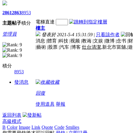
2861
2863
8953
電梯直達
主題
帖子
積分
樓主
管理員
發表於 2021-5-4 15:31:59
|
只看該作者
消息 |體育 |科技 |视频 |教诲 |文娱 |微博 |念书 |财
|藝術 |股票 |汽车 |博客
灶台清潔
,新北市當舖,|遊
積分
8953
發消息
收藏
回復
使用道具
舉報
返回列表
高級模式
B
Color
Image
Link
Quote
Code
Smilies
您需要登錄後才可以回帖
登錄
|
立即註冊