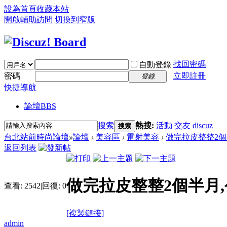
設為首頁
收藏本站
開啟輔助訪問
切換到窄版
找回密碼
自動登錄
密碼
立即註冊
登錄
快捷導航
論壇
BBS
搜索
熱搜:
活動
交友
discuz
搜索
台北站前時尚論壇
»
論壇
›
美容區
›
雷射美容
›
做完拉皮整整2個半
返回列表
做完拉皮整整2個半月
查看:
2542
|
回復:
0
[複製鏈接]
admin