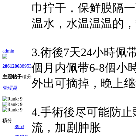
巾拧干，保鲜膜隔一
温水，水温温温的，
3.術後7天24小時佩
admin
個月内佩带6-8個
2861
2863
8953
主題
帖子
積分
外出可摘掉，晚上继
管理員
4.手術後尽可能防
積分
流，加剧肿胀
8953