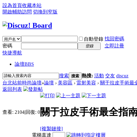
設為首頁
收藏本站
開啟輔助訪問
切換到窄版
找回密碼
自動登錄
密碼
立即註冊
登錄
快捷導航
論壇
BBS
搜索
熱搜:
活動
交友
discuz
搜索
台北站前時尚論壇
»
論壇
›
美容區
›
雷射美容
›
關于拉皮手術最全指
返回列表
關于拉皮手術最全指南,
查看:
2104
|
回復:
0
[複製鏈接]
電梯直達