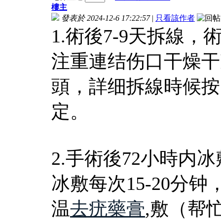
樓主
發表於 2024-12-6 17:22:57
|
只看該作者
1.術後7-9天拆線
注重連结伤口干燥干
頭，詳细拆線時候按
定。
2.手術後72小時
冰敷每次15-20分钟
温
去疣藥膏
,敷（帮