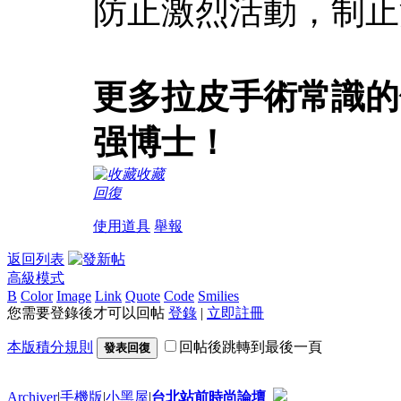
防止激烈活動，制止
更多拉皮手術常識的
强博士！
收藏
回復
使用道具
舉報
返回列表
高級模式
B
Color
Image
Link
Quote
Code
Smilies
您需要登錄後才可以回帖
登錄
|
立即註冊
本版積分規則
回帖後跳轉到最後一頁
發表回復
Archiver
|
手機版
|
小黑屋
|
台北站前時尚論壇