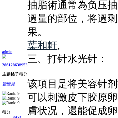
抽脂術通常為负压抽
過量的部位，将過剩
果。
葉和軒
,
admin
三、打针水光针：
2861
2863
8953
主題
帖子
積分
该項目是将美容针剂
管理員
可以刺激皮下胶原卵
膚状况，還能促成卵
積分
8953