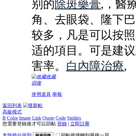
别的
除斑藥膏
,，醫
角、去眼袋、隆下巴
较多，凡是可以按照
适的項目。可是建议
害率。
白內障治療
,
收藏
回復
使用道具
舉報
返回列表
高級模式
B
Color
Image
Link
Quote
Code
Smilies
您需要登錄後才可以回帖
登錄
|
立即註冊
本版積分規則
回帖後跳轉到最後一頁
發表回復