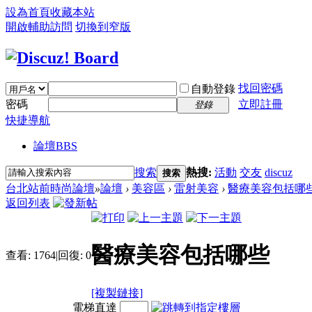
設為首頁
收藏本站
開啟輔助訪問
切換到窄版
找回密碼
自動登錄
密碼
立即註冊
登錄
快捷導航
論壇
BBS
搜索
熱搜:
活動
交友
discuz
搜索
台北站前時尚論壇
»
論壇
›
美容區
›
雷射美容
›
醫療美容包括哪
返回列表
醫療美容包括哪些
查看:
1764
|
回復:
0
[複製鏈接]
電梯直達